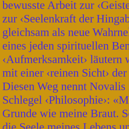
bewusste Arbeit zur ‹Geist
zur ‹Seelenkraft der Hinga
gleichsam als neue Wahrn
eines jeden spirituellen B
‹Aufmerksamkeit› läutern 
mit einer ‹reinen Sicht› de
Diesen Weg nennt Novalis i
Schlegel ‹Philosophie›: «M
Grunde wie meine Braut. So
die Seele meines Lebens u