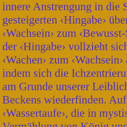
innere Anstrengung in die 
gesteigerten ‹Hingabe› übe
‹Wachsein› zum ‹Bewusst-S
der ‹Hingabe› vollzieht si
‹Wachen› zum ‹Wachsein› al
indem sich die Ichzentrier
am Grunde unserer Leiblich
Beckens wiederfinden. Auf 
‹Wassertaufe›, die in mysti
Vermählung von König und