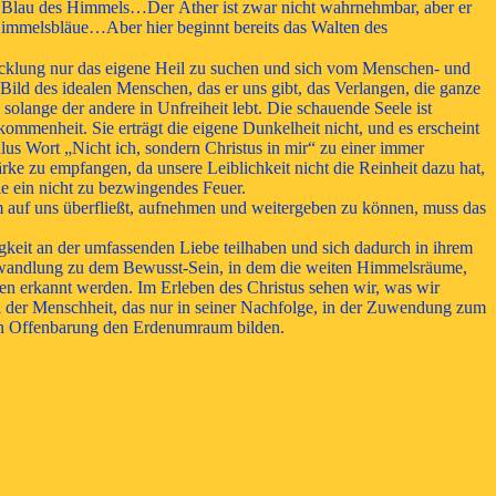
as Blau des Himmels…Der Äther ist zwar nicht wahrnehmbar, aber er
r Himmelsbläue…Aber hier beginnt bereits das Walten des
ntwicklung nur das eigene Heil zu suchen und sich vom Menschen- und
ld des idealen Menschen, das er uns gibt, das Verlangen, die ganze
olange der andere in Unfreiheit lebt. Die schauende Seele ist
ommenheit. Sie erträgt die eigene Dunkelheit nicht, und es erscheint
ulus Wort „Nicht ich, sondern Christus in mir“ zu einer immer
rke zu empfangen, da unsere Leiblichkeit nicht die Reinheit dazu hat,
wie ein nicht zu bezwingendes Feuer.
m auf uns überfließt, aufnehmen und weitergeben zu können, muss das
keit an der umfassenden Liebe teilhaben und sich dadurch in ihrem
 Umwandlung zu dem Bewusst-Sein, in dem die weiten Himmelsräume,
gen erkannt werden. Im Erleben des Christus sehen wir, was wir
eal der Menschheit, das nur in seiner Nachfolge, in der Zuwendung zum
ten Offenbarung den Erdenumraum bilden.