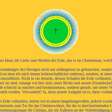
es Ideal, die Liebe zum Werden der Erde, das er im Christentum, welches 
le Gestaltungen des Hiesigen nicht nur zeitbegrenzt zu gebrauchen, son
(von dem ich mich immer leidenschaftlicher entferne), sondern, in einem r
inzuführen. Nicht in ein Jenseits, dessen Schatten die Erde verfinstert
r sie sind, solange wir hier sind, unser Besitz und unsere Freundschaft
cht schlecht zu machen und herabzusetzen, sondern gerade, um seiner Vor
delt werden. Verwandelt? Ja, denn unsere Aufgabe ist es, diese vorläufig
 der Erde vollziehen, indem wir in einem hingebungsvollen, jedoch wa
einerseits zum Tor für das Christuswirken, für die es durchströmenden
rnehmungsorgan für Christus, der im Äußeren an der Verlebendigung d