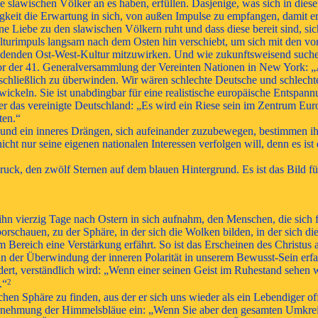
 slawischen Völker an es haben, erfüllen. Dasjenige, was sich in diese
gkeit die Erwartung in sich, von außen Impulse zu empfangen, damit er
ne Liebe zu den slawischen Völkern ruht und dass diese bereit sind, s
turimpuls langsam nach dem Osten hin verschiebt, um sich mit den vor
ildenden Ost-West-Kultur mitzuwirken. Und wie zukunftsweisend suche
r der 41. Generalversammlung der Vereinten Nationen in New York: „Al
 schließlich zu überwinden. Wir wären schlechte Deutsche und schlech
ickeln. Sie ist unabdingbar für eine realistische europäische Entspann
 das vereinigte Deutschland: „Es wird ein Riese sein im Zentrum Euro
ten.“
 und ein inneres Drängen, sich aufeinander zuzubewegen, bestimmen i
cht nur seine eigenen nationalen Interessen verfolgen will, denn es is
 den zwölf Sternen auf dem blauen Hintergrund. Es ist das Bild für 
ihn vierzig Tage nach Ostern in sich aufnahm, den Menschen, die sich 
hauen, zu der Sphäre, in der sich die Wolken bilden, in der sich di
 Bereich eine Verstärkung erfährt. So ist das Erscheinen des Christus
 in der Überwindung der inneren Polarität in unserem Bewusst-Sein erf
dert, verständlich wird: „Wenn einer seinen Geist im Ruhestand sehen 
2
.“
chen Sphäre zu finden, aus der er sich uns wieder als ein Lebendiger o
hrnehmung der Himmelsbläue ein: „Wenn Sie aber den gesamten Umkreis 