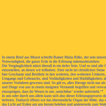
In einem Brief aus Muzot schreibt Rainer Maria Rilke, der sein innerst
Notwendigkeit, die ganze Erde in die Erlösung miteinzubeziehen:
Die Vergänglichkeit stürzt überall in ein tiefes Sein. Und so sind al
einzustellen, an denen wir teilhaben. Aber nicht im christlichen Sinne 
hier Geschaute und Berührte in den weiteren, den weitesten Umkreis, e
Umgangs und Gebrauchs, sind Vorläufigkeiten und Hinfälligkeiten; abe
unserer Vorfahren gewesen sind. So gilt es, alles Hiesige nicht nur ni
und Dinge von uns in einem innigsten Verstande begriffen und
verwan
4
einzuprägen, dass ihr Wesen in uns ,unsichtbar’ wieder aufersteht.“
In uns oder durch uns allein kann sich also dieser Erlösungsprozess
befreien. Dadurch öffnen wir das übersinnliche Organ der Mitte, das 
das Licht auf Erden um uns herum beleben und andererseits zum Wah