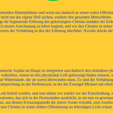
 umgebenden Himmelsbläue und weist uns dadurch in seiner ersten Offen
 nicht nur das eigene Heil suchen, sondern den gesamten Menschheits
iegt die beginnende Erlösung des gekreuzigten Christus inmitten der Er
 unsere Anschauung zu leben beginnt, und wir den Christus in seiner 
rozess der Verhärtung in den der Erlösung überführt. Novalis drückt di
kosmische Sophia im Haupt zu integrieren und dadurch den abstrakten ph
vollziehen, erneut an den physischen Leib gekreuzigt finden müssen, w
uf Widerstände, die sie zuerst überwinden muss. Es sind die Verhärtun
tsprechung zu der Herbsteszeit, in der der Erzengel Michael mit erh
Leib befreit werden, und nun stehen wir wieder vor der Entscheidung,
nstromes, das sich in der Horizontalen ausdrückt, in ein neu zu gewinn
z, aus dessen Kreuzungspunkt die innere Sonne erstrahlt, zum Ausdruc
st Christus in seiner dritten Offenbarung im lebendigen Licht schaut.