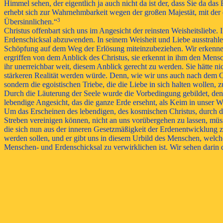
Himmel sehen, der eigentlich ja auch nicht da ist der, dass Sie da
erhebt sich zur Wahrnehmbarkeit wegen der großen Majestät, mit der e
3
Übersinnlichen.“
Christus offenbart sich uns im Angesicht der reinsten Weisheitsliebe
Erdenschicksal abzuwenden. In seinem Weisheit und Liebe ausstrahle
Schöpfung auf dem Weg der Erlösung miteinzubeziehen. Wir erkennen da
ergriffen von dem Anblick des Christus, sie erkennt in ihm den Mensc
ihr unerreichbar weit, diesem Anblick gerecht zu werden. Sie hätte ni
stärkeren Realität werden würde. Denn, wie wir uns auch nach dem Chr
sondern die egoistischen Triebe, die die Liebe in sich halten wollen, 
Durch die Läuterung der Seele wurde die Vorbedingung gebildet, den
lebendige Angesicht, das die ganze Erde ersehnt, als Keim in unser W
Um das Erscheinen des lebendigen, des kosmischen Christus, durch d
Streben vereinigen können, nicht an uns vorübergehen zu lassen, m
die sich nun aus der inneren Gesetzmäßigkeit der Erdenentwicklung zu
werden sollen, und er gibt uns in diesem Urbild des Menschen, welche
Menschen- und Erdenschicksal zu verwirklichen ist. Wir sehen darin