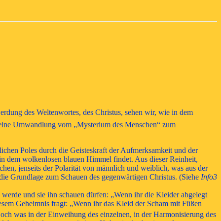
rdung des Weltenwortes, des Christus, sehen wir, wie in dem
rch eine Umwandlung vom „Mysterium des Menschen“ zum
lichen Poles durch die Geisteskraft der Aufmerksamkeit und der
in dem wolkenlosen blauen Himmel findet. Aus dieser Reinheit,
chen, jenseits der Polarität von männlich und weiblich, was aus der
et die Grundlage zum Schauen des gegenwärtigen Christus. (Siehe
Info3
 werde und sie ihn schauen dürfen: „Wenn ihr die Kleider abgelegt
diesem Geheimnis fragt: „Wenn ihr das Kleid der Scham mit Füßen
ch was in der Einweihung des einzelnen, in der Harmonisierung des