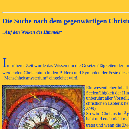
Die Suche nach dem gegenwärtigen Christu
„Auf den Wolken des Himmels“
I
n frü
herer Zei
t wurde das Wissen um die Gesetzmäßigkeiten der i
werdenden Christentum in den Bildern und Symbolen der Feste dies
„Menschheitsmysterium“ eingeleitet wird.
Ein wesentlicher Inhal
Seelenfähigkeit der Hi
unberührt aller Vorstel
christlichen Esoterik h
2/99)
So wird Christus im Äg
habt und euch nicht me
tretet und wenn die Zw