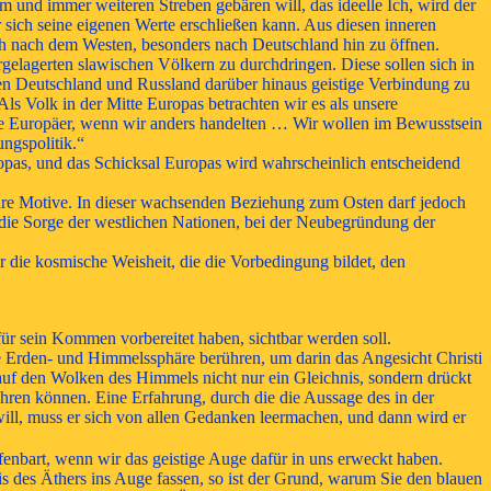
m und immer weiteren Streben gebären will, das ideelle Ich, wird der
 sich seine eigenen Werte erschließen kann. Aus diesen inneren
ich nach dem Westen, besonders nach Deutschland hin zu öffnen.
gelagerten slawischen Völkern zu durchdringen. Diese sollen sich in
n Deutschland und Russland darüber hinaus geistige Verbindung zu
s Volk in der Mitte Europas betrachten wir es als unsere
te Europäer, wenn wir anders handelten … Wir wollen im Bewusstsein
ungspolitik.“
pas, und das Schicksal Europas wird wahrscheinlich entscheidend
hre Motive. In dieser wachsenden Beziehung zum Osten darf jedoch
t die Sorge der westlichen Nationen, bei der Neubegründung der
die kosmische Weisheit, die die Vorbedingung bildet, den
für sein Kommen vorbereitet haben, sichtbar werden soll.
e Erden- und Himmelssphäre berühren, um darin das Angesicht Christi
 auf den Wolken des Himmels nicht nur ein Gleichnis, sondern drückt
ahren können. Eine Erfahrung, durch die die Aussage des in der
will, muss er sich von allen Gedanken leermachen, und dann wird er
ffenbart, wenn wir das geistige Auge dafür in uns erweckt haben.
des Äthers ins Auge fassen, so ist der Grund, warum Sie den blauen