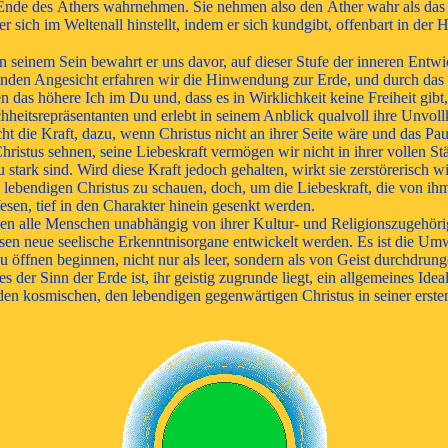
 das Ende des Äthers wahrnehmen. Sie nehmen also den Äther wahr als d
r sich im Weltenall hinstellt, indem er sich kundgibt, offenbart in de
. In seinem Sein bewahrt er uns davor, auf dieser Stufe der inneren E
nden Angesicht erfahren wir die Hinwendung zur Erde, und durch das Bi
s höhere Ich im Du und, dass es in Wirklichkeit keine Freiheit gibt, s
hheitsrepräsentanten und erlebt in seinem Anblick qualvoll ihre Unvollk
cht die Kraft, dazu, wenn Christus nicht an ihrer Seite wäre und das Pa
istus sehnen, seine Liebeskraft vermögen wir nicht in ihrer vollen Stä
zu stark sind. Wird diese Kraft jedoch gehalten, wirkt sie zerstörerisch 
 lebendigen Christus zu schauen, doch, um die Liebeskraft, die von ih
esen, tief in den Charakter hinein gesenkt werden.
en alle Menschen unabhängig von ihrer Kultur- und Religionszugehörig
üssen neue seelische Erkenntnisorgane entwickelt werden. Es ist die
 öffnen beginnen, nicht nur als leer, sondern als von Geist durchdrun
s der Sinn der Erde ist, ihr geistig zugrunde liegt, ein allgemeines Id
 den kosmischen, den lebendigen gegenwärtigen Christus in seiner ers