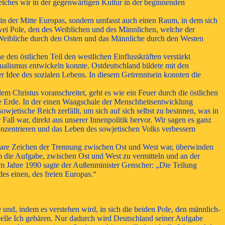
elches wir in der gegenwärtigen Kultur in der beginnenden
 in der Mitte Europas, sondern umfasst auch einen Raum, in dem sich
zwei Pole, den des Weiblichen und des Männlichen, welche der
 Weibliche durch den Osten und das Männliche durch den Westen
 den östlichen Teil den westlichen Einflusskräften verstärkt
dualismus entwickeln konnte. Ostdeutschland bildete mit den
er Idee des sozialen Lebens. In diesem Getrenntsein konnten
die
em Christus voranschreitet, geht es wie ein Feuer durch die östlichen
ie Erde. In der einen Waagschale der Menschheitsentwicklung
wjetische Reich zerfällt, um sich auf sich selbst zu besinnen, was in
ll war, direkt aus unserer Innenpolitik hervor. Wir sagen es ganz
konzentrieren und das Leben des sowjetischen Volks verbessern
chtbare Zeichen der Trennung zwischen Ost und West war, überwinden
hm die Aufgabe, zwischen Ost und West zu vermitteln und an der
m Jahre 1990 sagte der Außenminister Genscher: „Die Teilung
es einen, des freien Europas.“
nd, indem es verstehen wird, in sich die beiden Pole, den männlich-
eelle Ich gebären. Nur dadurch wird Deutschland seiner Aufgabe