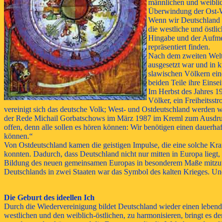
männlichen und weiblic
Überwindung der Ost-W
Wenn wir Deutschland in
die westliche und östl
Hingabe und der Aufmer
repräsentiert finden.
Nach dem zweiten Weltkr
ausgesetzt war und in k
slawischen Völkern ein
beiden Teile ihre Einsei
Im Herbst des Jahres 19
Völker, ein Freiheitss
vereinigt sich das deutsche Volk; West- und Ostdeutschland werden wi
der Rede Michail Gorbatschows im März 1987 im Kreml zum Ausdruck ko
offen, denn alle sollen es hören können: Wir benötigen einen dauerha
können.“
Von Ostdeutschland kamen die geistigen Impulse, die eine solche Kra
konnten. Dadurch, dass Deutschland nicht nur mitten in Europa liegt,
Bildung des neuen gemeinsamen Europas in besonderem Maße mitzuwir
Deutschlands in zwei Staaten war das Symbol des kalten Krieges. Und
Die Geburt des ideellen Ich
Durch die Wiedervereinigung bildet Deutschland wieder einen lebend
westlichen und den weiblich-östlichen, zu harmonisieren, bringt es 