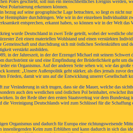
hen Poles geschieht, soll nun ein menschheitliches Ereignis werden, w
est Polarisierung erkennen können.
 bezug auf seine geographische Lage betrachten, so liegt es nicht nur
iche Hemisphäre durchdringen. Wie wir in der einzelnen Individualität 
ksamkeit entsprechen, erkannt haben, so können wir in der Welt das
ieg wurde Deutschland in zwei Teile geteilt, wobei der westliche ohne
ürzester Zeit einen materiellen Wohlstand und einen verstärkten Indivi
e Gemeinschaft und durchdrang sich mit östlichen Seelenkräften und d
tigkeit verstärkt ausbilden.
89, in der Jahreszeit, in der der Erzengel Michael mit seinem Schwert d
trom durchströmt sie und eine Empfindung der Brüderlichkeit geht um d
eder ein Organismus. Auf der anderen Seite sehen wir, wie das große so
mmt: „Unsere Außenpolitik geht stärker, als dies jemals zuvor der Fa
ften Frieden, damit wir uns auf die Entwicklung unserer Gesellschaft 
ft zur Veränderung in sich trugen, dass sie die Mauer, welche das si
 sondern auch den westlichen und östlichen Pol beinhaltet, erwächst i
ken. In der Rede über den ersten Staatsvertrag vor dem Bundestag i
 die Vereinigung Deutschlands wird zum Schlüssel für die Schaffung d
igen Organismus und dadurch für Europa eine richtungsweisende Mitte u
den innenliegenden Keim zum Erblühen und kann dadurch in sich das id