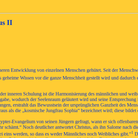
s II
nneren Entwicklung
von einzelnen Menschen gehütet. Seit der Menschwe
es geheime Wissen vor die ganze Menschheit gestellt wird und dadu
t der inneren Schulung ist die Harmonisierung des männlichen und weib
ngabe, wodurch der Seelenraum geläutert wird und seine Entsprechung 
lungen, erstrahlt das Bewusstsein der ursprünglichen Ganzheit des Mens
eraus als die „kosmische Jungfrau Sophia“ bezeichnet wird; diese bild
ypter-Evangelium von seinen Jüngern gefragt, wann er sich offenbaren
hr schämt.“ Noch deutlicher antwortet Christus, als ihn Salome nach 
1
ei eins werden, so dass es weder Männliches noch Weibliches gibt.“
Do