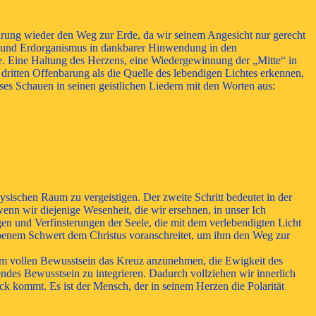
barung wieder den Weg zur Erde, da wir seinem Angesicht nur gerecht
- und Erdorganismus in dankbarer Hinwendung in den
de. Eine Haltung des Herzens, eine Wiedergewinnung der „Mitte“ in
dritten Offenbarung als die Quelle des lebendigen Lichtes erkennen,
eses Schauen in seinen geistlichen Liedern mit den Worten aus:
ysischen Raum zu vergeistigen. Der zweite Schritt bedeutet in der
enn wir diejenige Wesenheit, die wir ersehnen, in unser Ich
gen und Verfinsterungen der Seele, die mit dem verlebendigten Licht
obenem Schwert dem Christus voranschreitet, um ihm den Weg zur
 im vollen Bewusstsein das Kreuz anzunehmen, die Ewigkeit des
endes Bewusstsein zu integrieren. Dadurch vollziehen wir innerlich
k kommt. Es ist der Mensch, der in seinem Herzen die Polarität