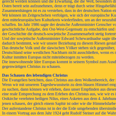
gerecht werden können und die Erwartung, die die Welt, besonders die
Osten bereit sein aufzunehmen, denn er trägt durch seine Hingabefähi
Zusammenhängen ist es zu verstehen, dass in der deutschen Nation ei
Wir können im Zeitgeschehen verfolgen, wie sich der europäische Kul
dem mitteleuropäischen Kulturkreis wiederfinden, um an der neuzub
schaffen. Im Jahr 1986 sagte der deutsche Außenminister Genscher vo
geschichtliche Aufgabe, den Ost-West-Gegensatz zu entschärfen und
der Geschichte die deutsch-sowjetische Zusammenarbeit stetig fortentw
Und der sowjetische Außenminister Edward Schewardnadse sagte über
dadurch bestimmt, wie wir unsere Beziehung zu diesem Riesen gestal
Das deutsche Volk und die slawischen Völker stehen sich gegenüber,
Deutschland seine westlichen Nachbarn nicht ausschließen, wenn es ni
Kultur inmitten Europas nicht miteinbezogen zu werden.
Die innewohnende Idee Europas kommt in seinem Symbol zum Ausdruck,
gegenwärtigen Christus zu schauen.
Das Schauen des lebendigen Christus
Die Evangelien berichten, dass Christus aus dem Wolkenbereich, der 
Wenn wir mit unserem Tagesbewusstsein zu dem blauen Himmel emporsc
zu suchen, dann können wir erleben, dass unser Empfinden aus diesem
eine reale Entsprechung zu dem Erleben des Christus aus, wie wir es
Ostkirche verehrten heiligen Nilus, eines Asketen aus dem 4. Jahrhun
jenen schauen, der gleich einem Saphir ist oder wie die Himmelsfarbe
Der auferstandene Christus ist in der die Erde umgebenden übersinnli
In einem Vortrag aus dem Jahr 1924 geht Rudolf Steiner auf die Wa