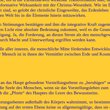
ansformative Wirksamkeit mit der Christus-Wesenheit. Wie im
it sind, so gelobt der christliche Eingeweihte, das Erdenleben
en Welt bis in die Elemente hinein mitzuwirken.
en Strömungen bestätigen und ihm die integrative Kraft zuge
 Licht eine absolute Bedeutung zukommt, weil es die Grundlag
tigung. Ja, die Forderung, an diesen Strom als den menschge
 durch Macht und Unterwerfung ergriffen werden kann.
lle aller inneren, die menschliche Mitte fördernden Entwickl
r Mensch ist in ihnen der Vermittler zwischen Erde und Kosm
 an das Haupt gebundene Vorstellungsebene zu „beruhigen“ su
 die Seele des Menschen, wenn sie das Vorstellungsleben zum S
h die „Pforte“ des Hauptes die Leere des Bewusstseins.
hrungsebenen außerhalb des Körpers wahrnimmt, so bestimmt 
tung auf der ersten Ebene keine so allgemeingültige, dass si