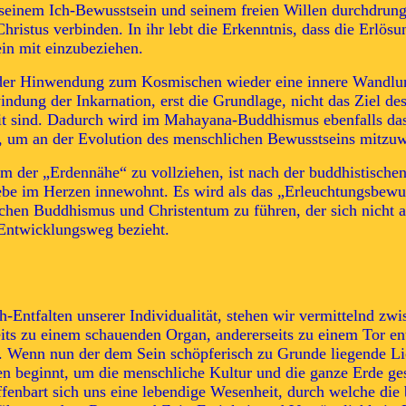
t seinem Ich-Bewusstsein und seinem freien Willen durchdrung
ristus verbinden. In ihr lebt die Erkenntnis, dass die Erlösun
in mit einzubeziehen.
s der Hinwendung zum Kosmischen wieder eine innere Wandlun
dung der Inkarnation, erst die Grundlage, nicht das Ziel des
eit sind. Dadurch wird im Mahayana-Buddhismus ebenfalls das 
rt, um an der Evolution des menschlichen Bewusstseins mitzuw
der „Erdennähe“ zu vollziehen, ist nach der buddhistischen 
be im Herzen innewohnt. Es wird als das „Erleuchtungsbewuss
chen Buddhismus und Christentum zu führen, der sich nicht a
Entwicklungsweg bezieht.
ch-Entfalten unserer Individualität, stehen wir vermittelnd 
seits zu einem schauenden Organ, andererseits zu einem Tor en
n. Wenn nun der dem Sein schöpferisch zu Grunde liegende L
en beginnt, um die menschliche Kultur und die ganze Erde ges
fenbart sich uns eine lebendige Wesenheit, durch welche die 