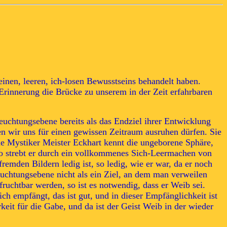
einen, leeren, ich-losen Bewusstseins behandelt haben.
 Erinnerung die Brücke zu unserem in der Zeit erfahrbaren
leuchtungsebene bereits als das Endziel ihrer Entwicklung
en wir uns für einen gewissen Zeitraum ausruhen dürfen. Sie
iche Mystiker Meister Eckhart kennt die ungeborene Sphäre,
 So strebt er durch ein vollkommenes Sich-Leermachen von
emden Bildern ledig ist, so ledig, wie er war, da er noch
leuchtungsebene nicht als ein Ziel, an dem man verweilen
uchtbar werden, so ist es notwendig, dass er Weib sei.
ch empfängt, das ist gut, und in dieser Empfänglichkeit ist
keit für die Gabe, und da ist der Geist Weib in der wieder