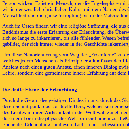
Person wirken. Es ist ein Mensch, der die Engelssphäre mi
wir in der westlich-christlichen Kultur mit dem Namen des Ch
Menschheit und die ganze Schöpfung bis in die Materie hine
Auch im Osten finden wir eine religiöse Strömung, die au
Buddhismus die erste Erfahrung der Erleuchtung, die Überwin
sich so lange zu inkarnieren, bis alle fühlenden Wesen befr
gebildet, der sich immer wieder in der Geschichte inkarnie
Um diese Neuorientierung vom Weg der „Erdenferne“ zu dem 
welches jedem Menschen als Prinzip der allumfassenden Lie
Ansicht nach einen guten Ansatz, einen inneren Dialog zwis
Lehre, sondern eine gemeinsame innere Erfahrung auf dem 
Die dritte Ebene der Erleuchtung
Durch die Geburt des geistigen Kindes in uns, durch das Si
deren Schnittpunkt das spirituelle Herz, welches sich einer
des Lichtes in ihrer Wirksamkeit in der Welt wahrzunehme
durch ein Tor in die physische Welt formend hinein zu fließ
Ebene der Erleuchtung. In diesem Licht- und Liebesstrom of