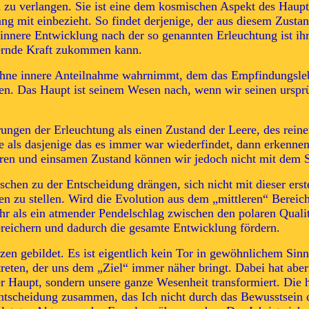
n zu verlangen. Sie ist eine dem kosmischen Aspekt des Haup
ng mit einbezieht. So findet derjenige, der aus diesem Zust
innere Entwicklung nach der so genannten Erleuchtung ist ih
dernde Kraft zukommen kann.
ohne innere Anteilnahme wahrnimmt, dem das Empfindungslebe
Das Haupt ist seinem Wesen nach, wenn wir seinen ursprüngl
ungen der Erleuchtung als einen Zustand der Leere, des reinen
re als dasjenige das es immer war wiederfindet, dann erkennen
aren und einsamen Zustand können wir jedoch nicht mit dem 
schen zu der Entscheidung drängen, sich nicht mit dieser ers
 zu stellen. Wird die Evolution aus dem „mittleren“ Bereich
hr als ein atmender Pendelschlag zwischen den polaren Qualit
ereichern und dadurch die gesamte Entwicklung fördern.
n gebildet. Es ist eigentlich kein Tor in gewöhnlichem Sin
eten, der uns dem „Ziel“ immer näher bringt. Dabei hat aber
er Haupt, sondern unsere ganze Wesenheit transformiert. Die 
 Entscheidung zusammen, das Ich nicht durch das Bewusstsein