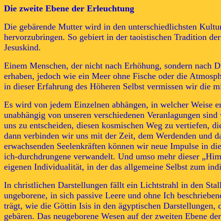
Die zweite Ebene der Erleuchtung
Die gebärende Mutter wird in den unterschiedlichsten Kultur
hervorzubringen. So gebiert in der taoistischen Tradition d
Jesuskind.
Einem Menschen, der nicht nach Erhöhung, sondern nach Dur
erhaben, jedoch wie ein Meer ohne Fische oder die Atmosph
in dieser Erfahrung des Höheren Selbst vermissen wir die m
Es wird von jedem Einzelnen abhängen, in welcher Weise er m
unabhängig von unseren verschiedenen Veranlagungen sind 
uns zu entscheiden, diesen kosmischen Weg zu vertiefen, d
dann verbinden wir uns mit der Zeit, dem Werdenden und da
erwachsenden Seelenkräften können wir neue Impulse in die 
ich-durchdrungene verwandelt. Und umso mehr dieser „Himme
eigenen Individualität, in der das allgemeine Selbst zum ind
In christlichen Darstellungen fällt ein Lichtstrahl in den St
ungeborene, in sich passive Leere und ohne Ich beschrieben
trägt, wie die Göttin Isis in den ägyptischen Darstellungen
gebären. Das neugeborene Wesen auf der zweiten Ebene der 