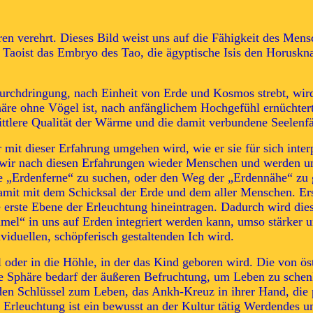
en verehrt. Dieses Bild weist uns auf die Fähigkeit des Mens
er Taoist das Embryo des Tao, die ägyptische Isis den Horuskn
chdringung, nach Einheit von Erde und Kosmos strebt, wird 
äre ohne Vögel ist, nach anfänglichem Hochgefühl ernüchter
ittlere Qualität der Wärme und die damit verbundene Seelenf
it dieser Erfahrung umgehen wird, wie er sie für sich interp
wir nach diesen Erfahrungen wieder Menschen und werden un
ie „Erdenferne“ zu suchen, oder den Weg der „Erdennähe“ zu
mit mit dem Schicksal der Erde und dem aller Menschen. Ers
erste Ebene der Erleuchtung hineintragen. Dadurch wird diese
l“ in uns auf Erden integriert werden kann, umso stärker u
ividuellen, schöpferisch gestaltenden Ich wird.
all oder in die Höhle, in der das Kind geboren wird. Die von ö
e Sphäre bedarf der äußeren Befruchtung, um Leben zu schenke
, den Schlüssel zum Leben, das Ankh-Kreuz in ihrer Hand, die 
Erleuchtung ist ein bewusst an der Kultur tätig Werdendes u