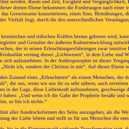
söhnt werden. Raum und Zeit, Ewigkeit und Vergänglichkeit, 
dieser dritten Ebene bekommen die Forderungen nach einer integ
f das Gemeinsame konzentrieren, einen Sinn. Bemühungen, die
n der Vielfalt liegt, durch die den unterschiedlichen Veranl
r kosmischen und irdischen Kräften heraus geboren wird, kan
leiter und Gestalter der äußeren Kulturentwicklung mitwirke
chen, der in seinen Erleuchtungserfahrungen zwar intuitive E
dividualität vermag dieses „Lichtwesen“, in dem Liebe und Wi
 in sich aufzunehmen. In der Anthroposophie ist dieser Vorg
 „Nicht ich, sondern der Christus in mir“. Auf dieser Ebene 
den Zustand eines „Erleuchteten“ als einem Menschen, der das „
“, die uns, wenn wir uns ihr zu sehr nähern, auch zerstören 
n in der Lage, diese Liebeskraft aufzunehmen, geschweige de
it haben: „Und wenn ich die Gabe der Prophetie besäße und w
n, so bin ich nichts.“
ität aller Ausdrucksformen des Seins auszugehen, als die Welt
tung der Liebe lehren und stellt so für uns Menschen die ents
nde, bis in die Elementarwelt wirkende Transformation statt,