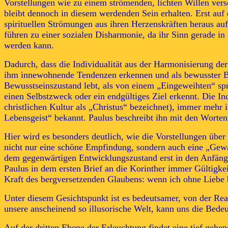
Vorstellungen wie zu einem strömenden, lichten Willen ver
bleibt dennoch in diesem werdenden Sein erhalten. Erst auf 
spirituellen Strömungen aus ihren Herzenskräften heraus au
führen zu einer sozialen Disharmonie, da ihr Sinn gerade i
werden kann.
Dadurch, dass die Individualität aus der Harmonisierung de
ihm innewohnende Tendenzen erkennen und als bewusster Beg
Bewusstseinszustand lebt, als von einem „Eingeweihten“ spre
einen Selbstzweck oder ein endgültiges Ziel erkennt. Die In
christlichen Kultur als „Christus“ bezeichnet), immer mehr
Lebensgeist“ bekannt. Paulus beschreibt ihn mit den Worten
Hier wird es besonders deutlich, wie die Vorstellungen über 
nicht nur eine schöne Empfindung, sondern auch eine „Gewalt
dem gegenwärtigen Entwicklungszustand erst in den Anfänge
Paulus in dem ersten Brief an die Korinther immer Gültigke
Kraft des bergversetzenden Glaubens: wenn ich ohne Liebe bi
Unter diesem Gesichtspunkt ist es bedeutsamer, von der Real
unsere anscheinend so illusorische Welt, kann uns die Bedeu
Auf der dritten Ebene der Erleuchtung findet eine tief gehe