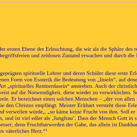
er ersten Ebene der Erleuchtung, die wir als die Sphäre des r
 begriffsfreien und zeitlosen Zustand erwachen und durch die
eprägten spirituelle Lehrer und deren Schüler diese erste Er
etenen Form von Esoterik die Bedeutung von „Inseln“, auf den
 Art „spirituelles Rentnerdasein“ anstreben. Auch der christl
weist auf die Notwendigkeit, diese wieder zu verwirklichen.
le. Er bezeichnet einen solchen Menschen – „der von allen fr
 die den Christus empfängt. Meister Eckhart versteht diese Er
 verweilen würde,, „so käme keine Frucht von ihm. Soll er fr
 und ist viel edler als ‚Jungfrau’. Dass der Mensch Gott in si
besser; denn Fruchtbarwerden der Gabe, das allein ist Dankbar
s väterliches Herz.“
1