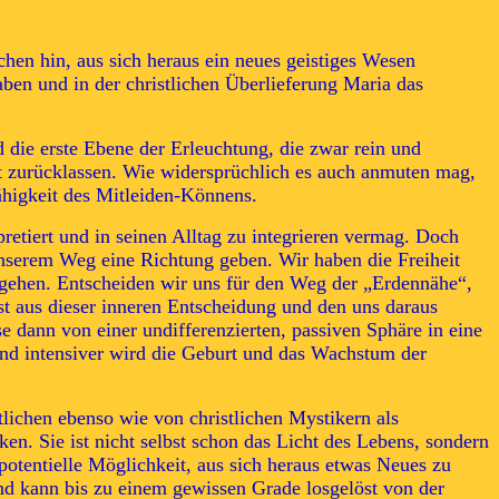
chen hin, aus sich heraus ein neues geistiges Wesen
aben und in der christlichen Überlieferung Maria das
die erste Ebene der Erleuchtung, die zwar rein und
t zurücklassen. Wie widersprüchlich es auch anmuten mag,
ähigkeit des Mitleiden-Könnens.
retiert und in seinen Alltag zu integrieren vermag. Doch
serem Weg eine Richtung geben. Wir haben die Freiheit
 gehen. Entscheiden wir uns für den Weg der „Erdennähe“,
t aus dieser inneren Entscheidung und den uns daraus
 dann von einer undifferenzierten, passiven Sphäre in eine
nd intensiver wird die Geburt und das Wachstum der
stlichen ebenso wie von christlichen Mystikern als
n. Sie ist nicht selbst schon das Licht des Lebens, sondern
potentielle Möglichkeit, aus sich heraus etwas Neues zu
nd kann bis zu einem gewissen Grade losgelöst von der