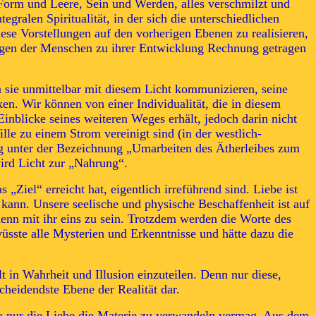
Form und Leere, Sein und Werden, alles verschmilzt und
ralen Spiritualität, in der sich die unterschiedlichen
se Vorstellungen auf den vorherigen Ebenen zu realisieren,
agungen der Menschen zu ihrer Entwicklung Rechnung getragen
n sie unmittelbar mit diesem Licht kommunizieren, seine
n. Wir können von einer Individualität, die in diesem
inblicke seines weiteren Weges erhält, jedoch darin nicht
lle zu einem Strom vereinigt sind (in der westlich-
ang unter der Bezeichnung „Umarbeiten des Ätherleibes zum
wird Licht zur „Nahrung“.
Ziel“ erreicht hat, eigentlich irreführend sind. Liebe ist
kann. Unsere seelische und physische Beschaffenheit ist auf
nn mit ihr eins zu sein. Trotzdem werden die Worte des
üsste alle Mysterien und Erkenntnisse und hätte dazu die
 in Wahrheit und Illusion einzuteilen. Denn nur diese,
cheidendste Ebene der Realität dar.
 da nur die Liebe die Materie zu verwandeln vermag. Aus dem