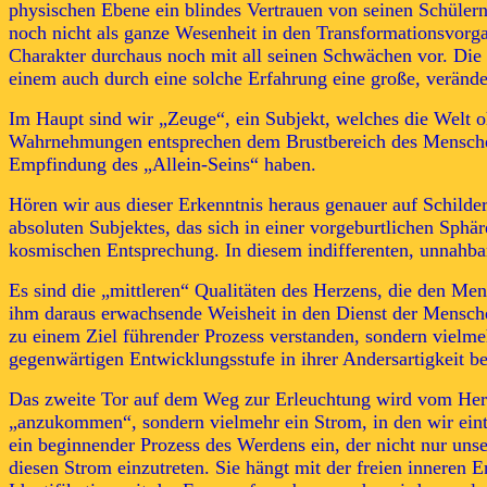
physischen Ebene ein blindes Vertrauen von seinen Schüler
noch nicht als ganze Wesenheit in den Transformationsvorga
Charakter durchaus noch mit all seinen Schwächen vor. Die 
einem auch durch eine solche Erfahrung eine große, verän
Im Haupt sind wir „Zeuge“, ein Subjekt, welches die Welt 
Wahrnehmungen entsprechen dem Brustbereich des Menschen. 
Empfindung des „Allein-Seins“ haben.
Hören wir aus dieser Erkenntnis heraus genauer auf Schilder
absoluten Subjektes, das sich in einer vorgeburtlichen Sphä
kosmischen Entsprechung. In diesem indifferenten, unnahb
Es sind die „mittleren“ Qualitäten des Herzens, die den Men
ihm daraus erwachsende Weisheit in den Dienst der Menschen
zu einem Ziel führender Prozess verstanden, sondern vielme
gegenwärtigen Entwicklungsstufe in ihrer Andersartigkeit b
Das zweite Tor auf dem Weg zur Erleuchtung wird vom Herze
„anzukommen“, sondern vielmehr ein Strom, in den wir eintr
ein beginnender Prozess des Werdens ein, der nicht nur uns
diesen Strom einzutreten. Sie hängt mit der freien inneren