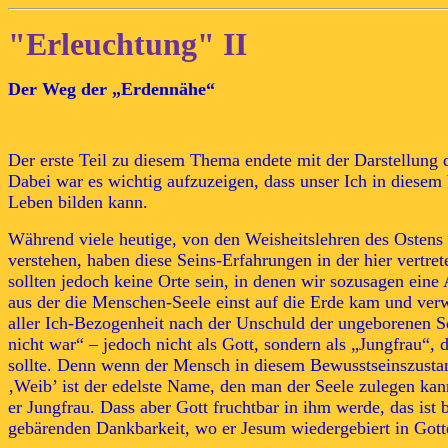
"Erleuchtung" II
Der Weg der „Erdennähe“
Der erste Teil zu diesem Thema endete mit der Darstellung d
Dabei war es wichtig aufzuzeigen, dass unser Ich in diesem
Leben bilden kann.
Während viele heutige, von den Weisheitslehren des Ostens g
verstehen, haben diese Seins-Erfahrungen in der hier vertr
sollten jedoch keine Orte sein, in denen wir sozusagen eine
aus der die Menschen-Seele einst auf die Erde kam und ver
aller Ich-Bezogenheit nach der Unschuld der ungeborenen See
nicht war“ – jedoch nicht als Gott, sondern als „Jungfrau“,
sollte. Denn wenn der Mensch in diesem Bewusstseinszustand
‚Weib’ ist der edelste Name, den man der Seele zulegen kann,
er Jungfrau. Dass aber Gott fruchtbar in ihm werde, das ist 
gebärenden Dankbarkeit, wo er Jesum wiedergebiert in Gotte