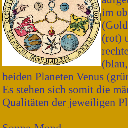
im ob
(Gold
(rot)
recht
(blau
beiden Planeten Venus (grün
Es stehen sich somit die m
Qualitäten der jeweiligen P
Sonne-Mond